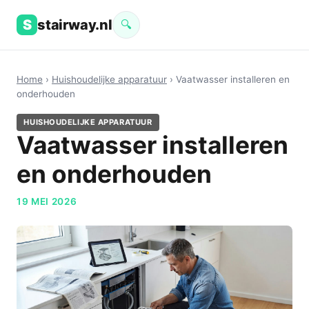
S
stairway.nl
🔍
Home
›
Huishoudelijke apparatuur
› Vaatwasser installeren en
onderhouden
HUISHOUDELIJKE APPARATUUR
Vaatwasser installeren
en onderhouden
19 MEI 2026